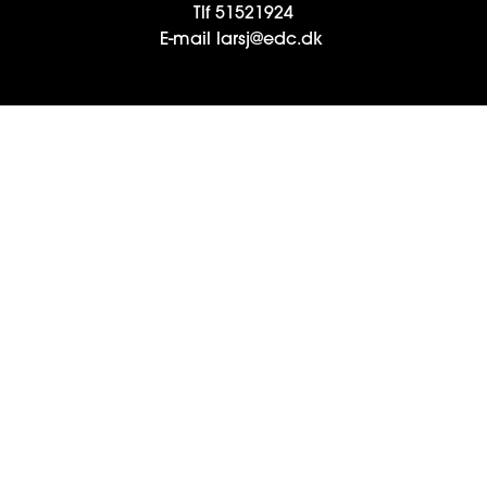
Tlf
51521924
E-mail
larsj@edc.dk