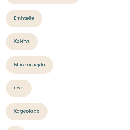
Emhætte
Køl-frys
Murerarbejde
Ovn
Kogeplade