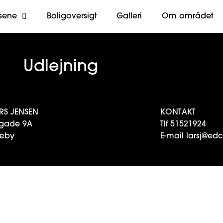
sene
Boligoversigt
Galleri
Om området
Udlejning
RS JENSEN
KONTAKT
gade 9A
Tlf
51521924
æby
E-mail
larsj@ed